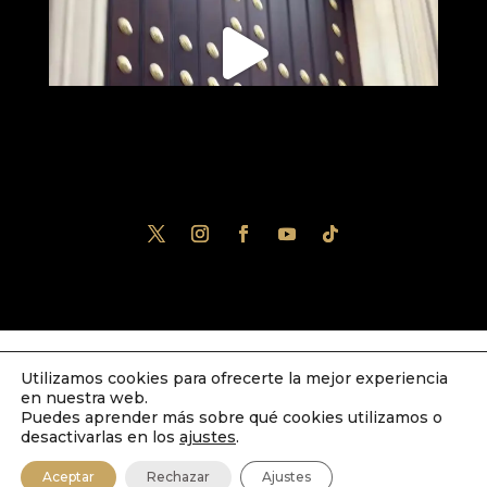
Utilizamos cookies para ofrecerte la mejor experiencia
Diseñado por
iNova Cloud
. Una empresa
en nuestra web.
de
Grupo Inova
2023© Todos los derechos
Puedes aprender más sobre qué cookies utilizamos o
desactivarlas en los
ajustes
.
reservados.
Política de Privacidad
|
Aviso
Aceptar
Rechazar
Ajustes