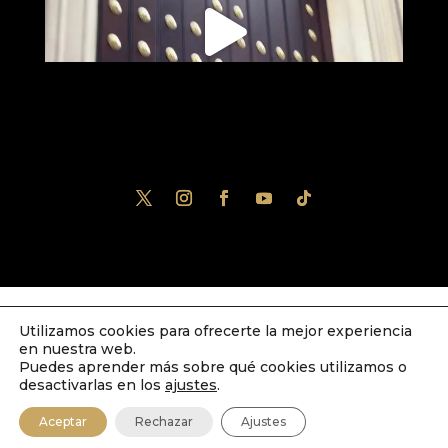
Utilizamos cookies para ofrecerte la mejor experiencia
Diseñado por
iNova Cloud
. Una empresa
en nuestra web.
de
Grupo Inova
2023© Todos los derechos
Puedes aprender más sobre qué cookies utilizamos o
desactivarlas en los
ajustes
.
reservados.
Política de Privacidad
|
Aviso
Aceptar
Rechazar
Ajustes
Legal
|
Política de Cookies