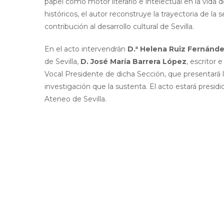
papel como motor literario e intelectual en la vida 
históricos, el autor reconstruye la trayectoria de l
contribución al desarrollo cultural de Sevilla.
En el acto intervendrán
D.ª Helena Ruiz Fernánd
de Sevilla,
D. José María Barrera López
, escritor 
Vocal Presidente de dicha Sección, que presentará l
investigación que la sustenta. El acto estará presid
Ateneo de Sevilla.