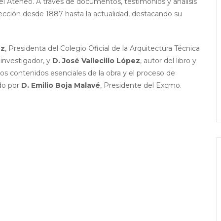
del Ateneo. A través de documentos, testimonios y análisis
a sección desde 1887 hasta la actualidad, destacando su
ez
, Presidenta del Colegio Oficial de la Arquitectura Técnica
e investigador, y
D. José Vallecillo López
, autor del libro y
os contenidos esenciales de la obra y el proceso de
ido por
D. Emilio Boja Malavé
, Presidente del Excmo.