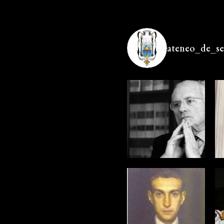
ateneo_de_sev