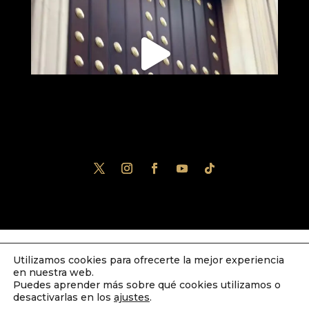
Utilizamos cookies para ofrecerte la mejor experiencia
Diseñado por
iNova Cloud
. Una empresa
en nuestra web.
de
Grupo Inova
2023© Todos los derechos
Puedes aprender más sobre qué cookies utilizamos o
desactivarlas en los
ajustes
.
reservados.
Política de Privacidad
|
Aviso