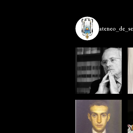
ateneo_de_sev