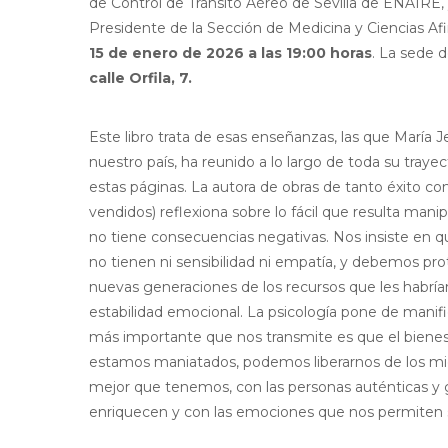
de Control de Tránsito Aéreo de Sevilla de ENAIRE, 
Presidente de la Sección de Medicina y Ciencias Af
15 de enero de 2026 a las 19:00 horas
. La sede d
calle Orfila, 7.
Este libro trata de esas enseñanzas, las que María J
nuestro país, ha reunido a lo largo de toda su traye
estas páginas. La autora de obras de tanto éxito co
vendidos) reflexiona sobre lo fácil que resulta mani
no tiene consecuencias negativas. Nos insiste en
no tienen ni sensibilidad ni empatía, y debemos pr
nuevas generaciones de los recursos que les habrían 
estabilidad emocional. La psicología pone de manifie
más importante que nos transmite es que el bienest
estamos maniatados, podemos liberarnos de los mi
mejor que tenemos, con las personas auténticas y 
enriquecen y con las emociones que nos permiten se