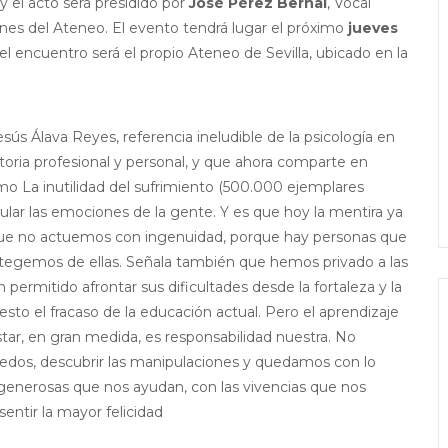
y el acto será presidido por
José Pérez Bernal
, Vocal
ines del Ateneo. El evento tendrá lugar el próximo
jueves
el encuentro será el propio Ateneo de Sevilla, ubicado en la
esús Álava Reyes, referencia ineludible de la psicología en
ctoria profesional y personal, y que ahora comparte en
mo La inutilidad del sufrimiento (500.000 ejemplares
pular las emociones de la gente. Y es que hoy la mentira ya
 que no actuemos con ingenuidad, porque hay personas que
otegemos de ellas. Señala también que hemos privado a las
permitido afrontar sus dificultades desde la fortaleza y la
sto el fracaso de la educación actual. Pero el aprendizaje
ar, en gran medida, es responsabilidad nuestra. No
edos, descubrir las manipulaciones y quedamos con lo
generosas que nos ayudan, con las vivencias que nos
ntir la mayor felicidad