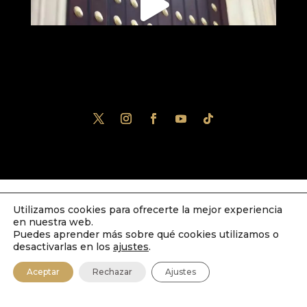
Utilizamos cookies para ofrecerte la mejor experiencia
Diseñado por
iNova Cloud
. Una empresa
en nuestra web.
de
Grupo Inova
2023© Todos los derechos
Puedes aprender más sobre qué cookies utilizamos o
desactivarlas en los
ajustes
.
reservados.
Política de Privacidad
|
Aviso
Aceptar
Rechazar
Ajustes
Legal
|
Política de Cookies