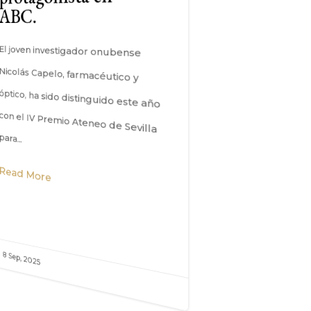
ABC.
Premio Ateneo de Sevilla par
El joven investigador onubense
Nicolás Capelo, farmacéutico y
óptico, ha sido distinguido este año
con el IV Premio Ateneo de Sevilla
en esta cuarta...
Read More
para...
Read More

17 Ene, 2025

8 Sep, 2025