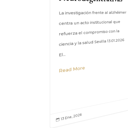
La investigación frente al alzhéimer
de octubre de 2026
026 | Sevilla El Excmo.
centra un acto institucional que
de Sevilla, en su...
refuerza el compromiso con la
ciencia y la salud Sevilla 13.01.2026
 More
El...
Read More
, 2026
13 Ene, 2026
