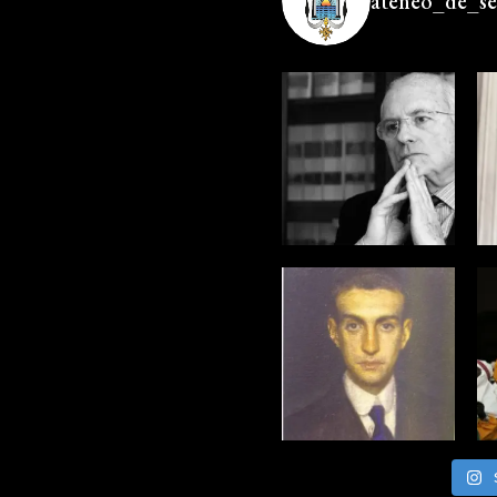
ateneo_de_sev