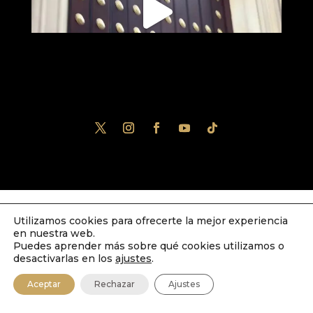
Utilizamos cookies para ofrecerte la mejor experiencia
Diseñado por
iNova Cloud
. Una empresa
en nuestra web.
de
Grupo Inova
2023© Todos los derechos
Puedes aprender más sobre qué cookies utilizamos o
desactivarlas en los
ajustes
.
reservados.
Política de Privacidad
|
Aviso
Aceptar
Rechazar
Ajustes
Legal
|
Política de Cookies