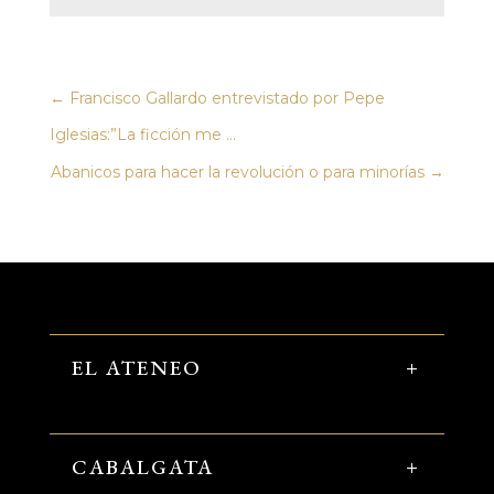
←
Francisco Gallardo entrevistado por Pepe
Iglesias:”La ficción me ...
Abanicos para hacer la revolución o para minorías
→
EL ATENEO
CABALGATA