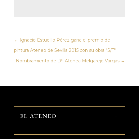
←
Ignacio Estudillo Pérez gana el premio de
pintura Ateneo de Sevilla 2015 con su obra "S/T"
Nombramiento de Dª. Atenea Melgarejo Vargas
→
EL ATENEO