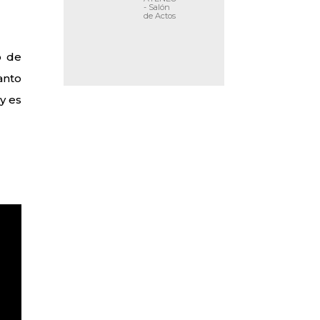
- Salón
de Actos
o de
anto
y es