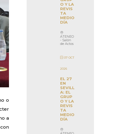
O Y LA
REVIS
TA
MEDIO
DÍA
ATENEO
- Salón
de Actos
07 OCT
2026
EL 27
EN
SEVILL
A: EL
GRUP
no o
O Y LA
REVIS
cter
TA
MEDIO
no a
DÍA
 con
ATENEO