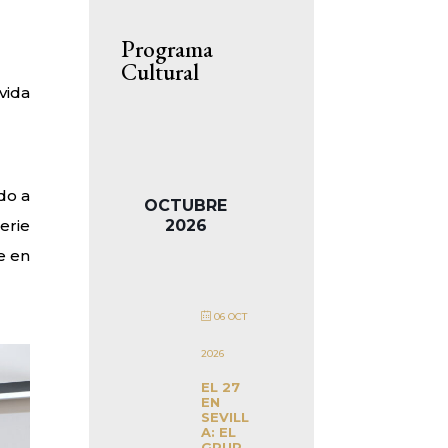
Programa
Cultural
vida
do a
OCTUBRE
2026
erie
e en
06 OCT
2026
EL 27
EN
SEVILL
A: EL
GRUP