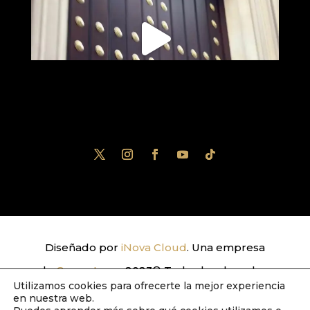
Diseñado por
iNova Cloud
. Una empresa
de
Grupo Inova
2023© Todos los derechos
Utilizamos cookies para ofrecerte la mejor experiencia
reservados.
Política de Privacidad
|
Aviso
en nuestra web.