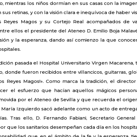
, mientras los niños dormían en sus casas con la image
sus retinas, y con la visión clara e inequívoca de haber vis
los Reyes Magos y su Cortejo Real acompañados de va
ntre ellos el presidente del Ateneo D. Emilio Boja Malavé
usión y la esperanza, dando así comienzo la que conoc
spitales.
edición pasada el Hospital Universitario Virgen Macarena, 
o, donde fueron recibidos entre villancicos, guitarras, glo
os Reyes Magos!». Como marca la tradición, el director
cer el esfuerzo que hacían aquellos mágicos persona
movida por el Ateneo de Sevilla y que recuerda el orige
 María Izquierdo sacó adelante como un acto de entreg
as. Tras ello, D. Fernando Fabiani, Secretario General
bor que los sanitarios desempeñan cada día en los hospita
sabilidad que, en el ámbito de la fe y la esperanza, ti