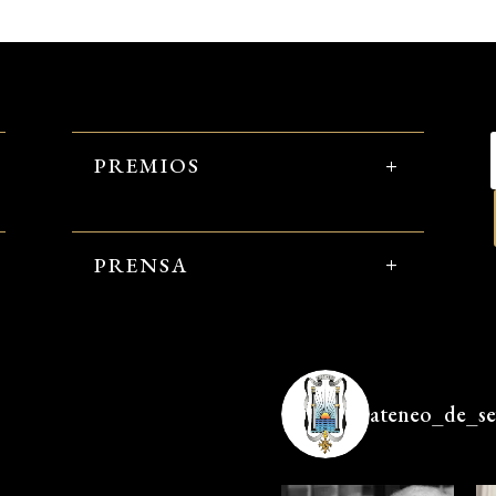
PREMIOS
PRENSA
ateneo_de_sev