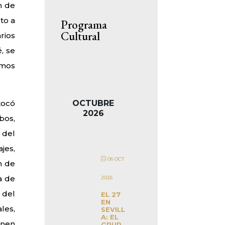
n de
to a
Programa
Cultural
rios
, se
emos
OCTUBRE
tocó
2026
bos,
 del
jes,
06 OCT
n de
a de
2026
 del
EL 27
EN
les,
SEVILL
A: EL
enen
GRUP