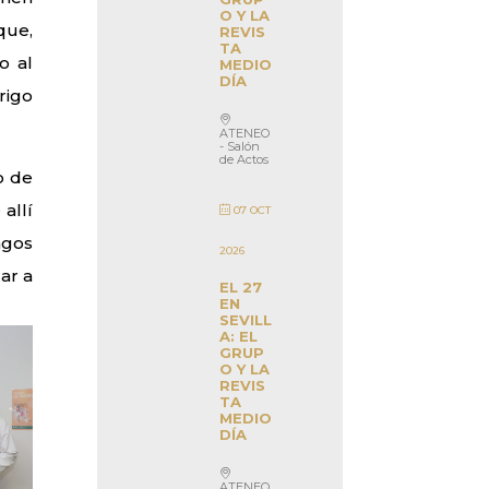
O Y LA
que,
REVIS
TA
o al
MEDIO
DÍA
rigo
ATENEO
- Salón
de Actos
o de
allí
07 OCT
agos
2026
ar a
EL 27
EN
SEVILL
A: EL
GRUP
O Y LA
REVIS
TA
MEDIO
DÍA
ATENEO