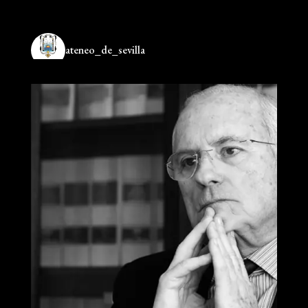
ateneo_de_sevilla