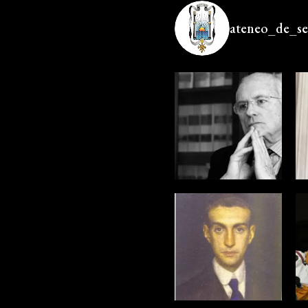
ateneo_de_sev