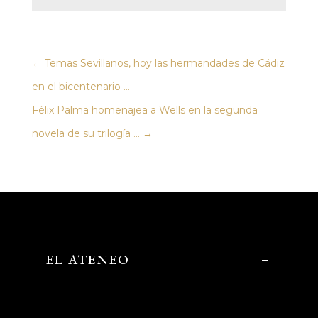
←
Temas Sevillanos, hoy las hermandades de Cádiz
en el bicentenario ...
Félix Palma homenajea a Wells en la segunda
novela de su trilogía ...
→
EL ATENEO