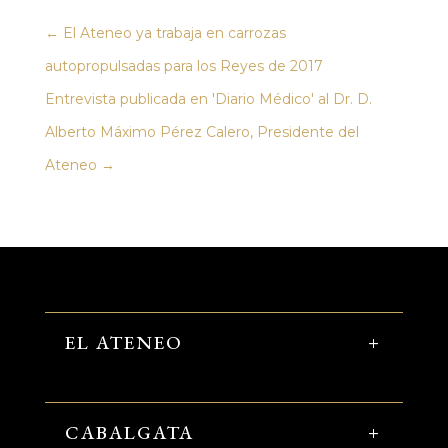
←
El Ateneo ya trabaja en carrozas
autopropulsadas para los Reyes de 2017
Entrevista publicada en 'Diario Médico' al Dr. D.
Alberto Máximo Pérez Calero, Presidente del
Ateneo
→
EL ATENEO
CABALGATA