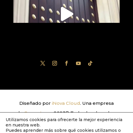
Diseñado por
iNova Cloud
. Una empresa
de
Grupo Inova
2023© Todos los derechos
Utilizamos cookies para ofrecerte la mejor experiencia
reservados.
Política de Privacidad
|
Aviso
en nuestra web.
Puedes aprender más sobre qué cookies utilizamos o
Legal
|
Política de Cookies