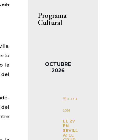
idente
Programa
Cultural
lla,
erto
OCTUBRE
o la
2026
 del
nde-
06 OCT
 del
2026
ntre
EL 27
EN
SEVILL
A: EL
n la
GRUP