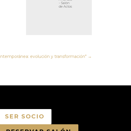
- Salón
de Actos
contemporánea: evolución y transformación"
→
SER SOCIO