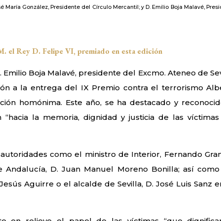
José María González, Presidente del Círculo Mercantil; y D. Emilio Boja Malavé, Pres
.M.
el Rey D.
Felipe VI, premiado en esta edición
 Emilio Boja Malavé, presidente del Excmo. Ateneo de Sevi
ción a la entrega del IX Premio contra el terrorismo Alb
ación homónima. Este año, se ha destacado y reconocid
“hacia la memoria, dignidad y justicia de las víctimas
e autoridades como el ministro de Interior, Fernando Gra
de Andalucía, D. Juan Manuel Moreno Bonilla; así como
esús Aguirre o el alcalde de Sevilla, D. José Luis Sanz e
o en relieve el papel de las víctimas “que dignifica