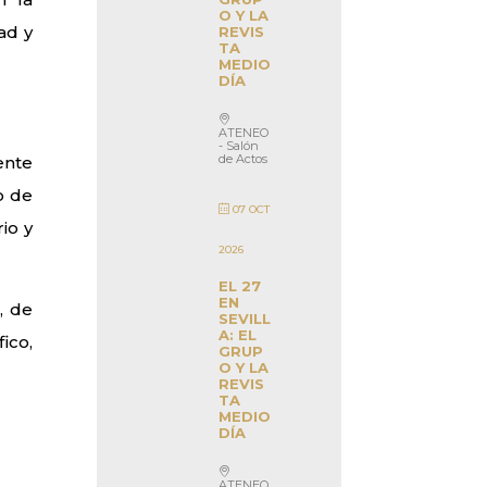
O Y LA
ad y
REVIS
TA
MEDIO
DÍA
ATENEO
- Salón
de Actos
ente
o de
07 OCT
io y
2026
EL 27
EN
, de
SEVILL
A: EL
ico,
GRUP
O Y LA
REVIS
TA
MEDIO
DÍA
ATENEO