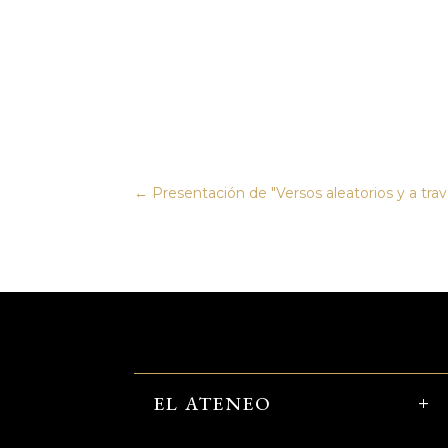
←
Presentación de "Versos aleatorios y a trav
EL ATENEO