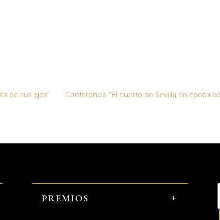
és de sus ojos"
Conferencia "El puerto de Sevilla en época 
PREMIOS